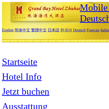
Mobile 
Deutsc
English
简体中文
繁體中文
日本語
한국어
Deutsch
Français
Itali
Startseite
Hotel Info
Jetzt buchen
Ausstattung