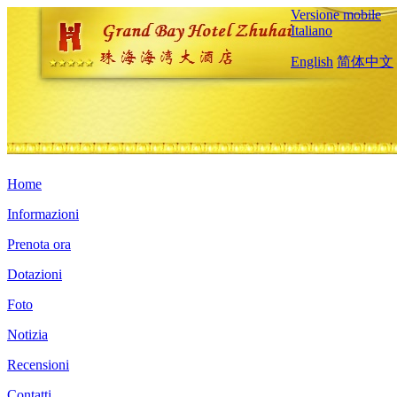
Versione mobile
Italiano
English
简体中文
Home
Informazioni
Prenota ora
Dotazioni
Foto
Notizia
Recensioni
Contatti