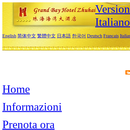
Version
Italiano
English
简体中文
繁體中文
日本語
한국어
Deutsch
Français
Itali
Home
Informazioni
Prenota ora