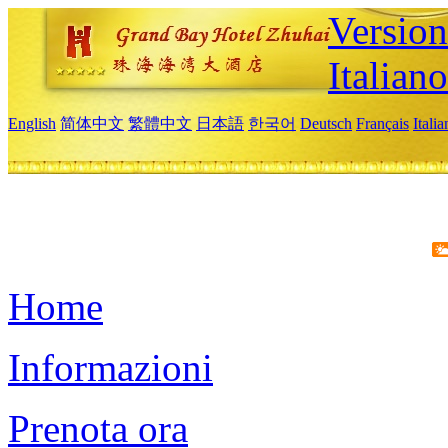
Version
Italiano
English
简体中文
繁體中文
日本語
한국어
Deutsch
Français
Itali
Home
Informazioni
Prenota ora