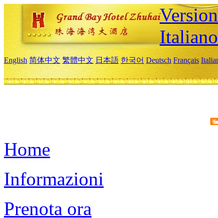
Version
Italiano
English
简体中文
繁體中文
日本語
한국어
Deutsch
Français
Itali
Home
Informazioni
Prenota ora