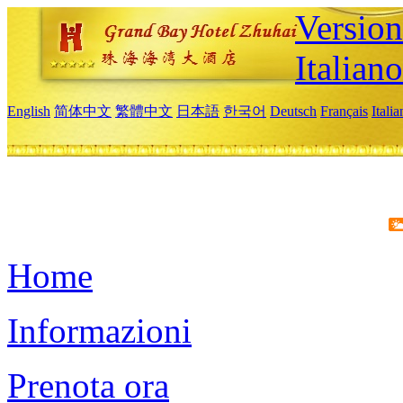
Version
Italiano
English
简体中文
繁體中文
日本語
한국어
Deutsch
Français
Itali
Home
Informazioni
Prenota ora