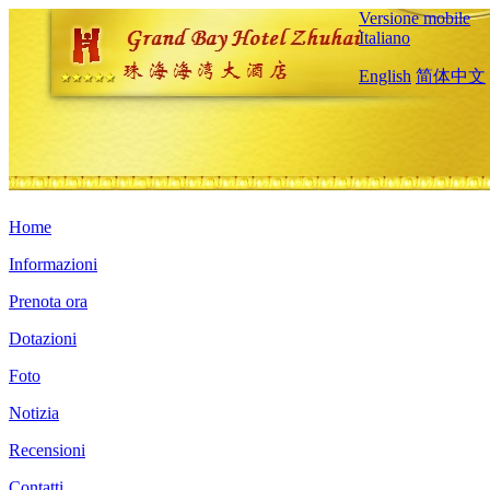
Versione mobile
Italiano
English
简体中文
Home
Informazioni
Prenota ora
Dotazioni
Foto
Notizia
Recensioni
Contatti