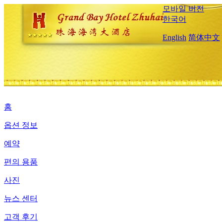
모바일 버전
한국어
English
简体中文
홈
옵션 정보
예약
편의 용품
사진
뉴스 센터
고객 후기