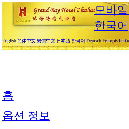
모바일
한국어
English
简体中文
繁體中文
日本語
한국어
Deutsch
Français
Itali
홈
옵션 정보