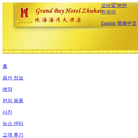
모바일 버전
한국어
English
简体中文
홈
옵션 정보
예약
편의 용품
사진
뉴스 센터
고객 후기