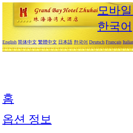
모바일
한국어
English
简体中文
繁體中文
日本語
한국어
Deutsch
Français
Itali
홈
옵션 정보