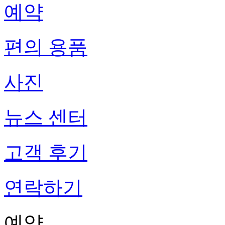
예약
편의 용품
사진
뉴스 센터
고객 후기
연락하기
예약