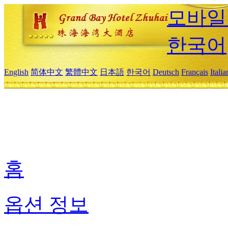
모바일
한국어
English
简体中文
繁體中文
日本語
한국어
Deutsch
Français
Itali
홈
옵션 정보