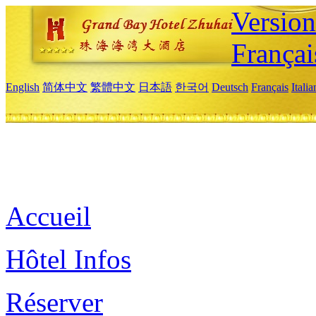
Versio
Françai
English
简体中文
繁體中文
日本語
한국어
Deutsch
Français
Itali
Accueil
Hôtel Infos
Réserver