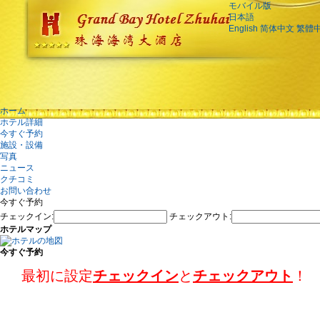
モバイル版
日本語
English
简体中文
繁體
ホーム
ホテル詳細
今すぐ予約
施設・設備
写真
ニュース
クチコミ
お問い合わせ
今すぐ予約
チェックイン:
チェックアウト:
ホテルマップ
今すぐ予約
最初に設定
チェックイン
と
チェックアウト
！