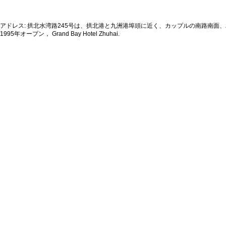
アドレス: 拱北水湾路245号は、拱北港と九洲港埠頭に近く、カップルの南路南面
1995年オープン， Grand Bay Hotel Zhuhai.