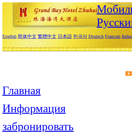
Мобиль
Русски
English
简体中文
繁體中文
日本語
한국어
Deutsch
Français
Itali
Главная
Информация
забронировать