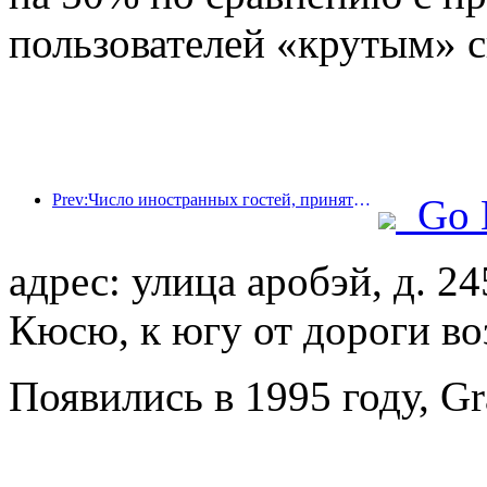
пользователей «крутым» 
Prev:Число иностранных гостей, принятых отелями China Travel Service Hotels на материке, в первом полугодии выросло на 67% по сравнению с аналогичным периодом прошлого года.
Go 
адрес: улица аробэй, д. 24
Кюсю, к югу от дороги во
Появились в 1995 году, Gr