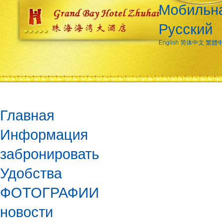
Мобильна
Русский
English
简体中文
繁體
Главная
Информация
забронировать
Удобства
ФОТОГРАФИИ
новости