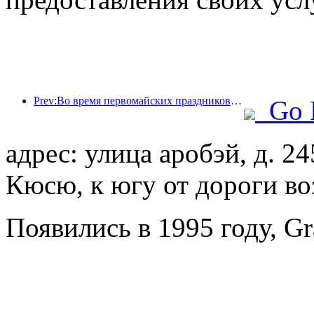
Prev:Во время первомайских праздников по железной дороге в дельте реки Янцзы было перевезено более 21,38 миллиона пассажиров.
Go 
адрес: улица аробэй, д. 24
Кюсю, к югу от дороги во
Появились в 1995 году, Gr