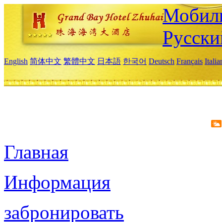
Мобиль
Русски
English
简体中文
繁體中文
日本語
한국어
Deutsch
Français
Itali
Главная
Информация
забронировать