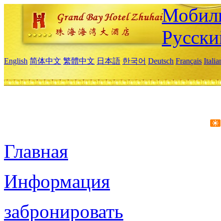
Мобиль
Русски
English
简体中文
繁體中文
日本語
한국어
Deutsch
Français
Itali
Главная
Информация
забронировать