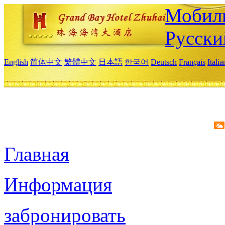
Мобиль
Русски
English
简体中文
繁體中文
日本語
한국어
Deutsch
Français
Itali
Главная
Информация
забронировать