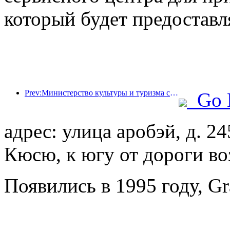
который будет предоставл
Prev:Министерство культуры и туризма сообщило, что в 2025 году 16 994 достопримечательности категории А посетили 7,51 миллиарда человек, что принесло доход от туризма в размере 554,49 миллиарда юаней.
Go 
адрес: улица аробэй, д. 24
Кюсю, к югу от дороги во
Появились в 1995 году, Gr